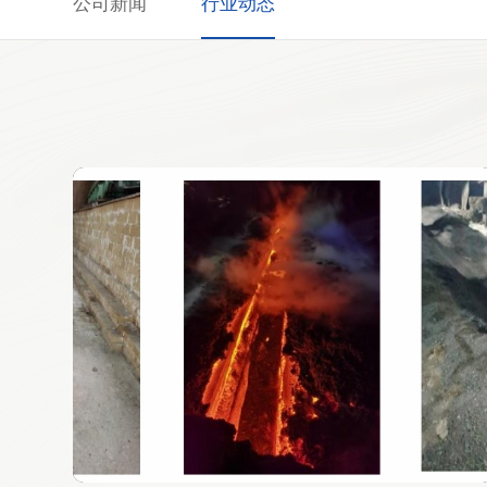
公司新闻
行业动态