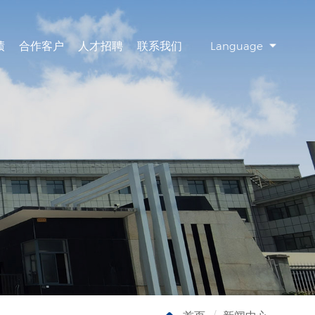
绩
合作客户
人才招聘
联系我们
Language