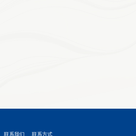
联系我们
联系方式