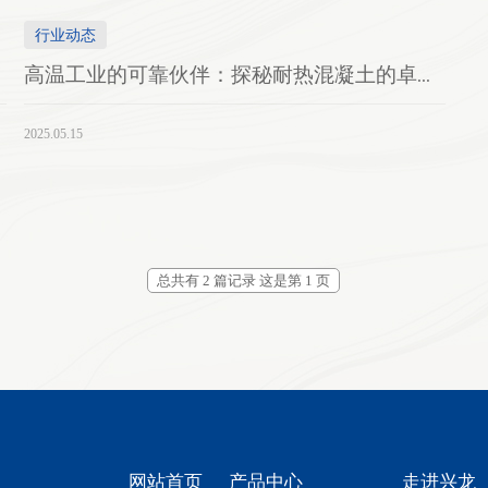
行业动态
高温工业的可靠伙伴：探秘耐热混凝土的卓越
性能与广泛应用
2025.05.15
总共有 2 篇记录 这是第 1 页
网站首页
产品中心
走进兴龙