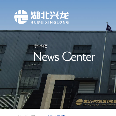
行业动态
News Center