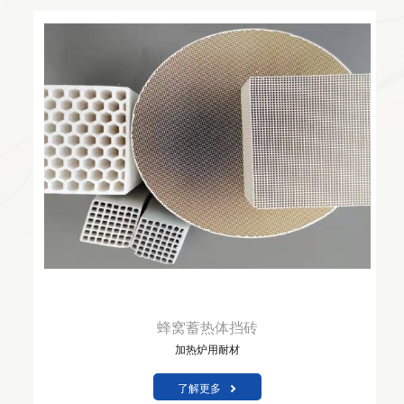
蜂窝蓄热体挡砖
加热炉用耐材
了解更多