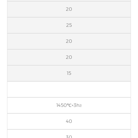
20
25
20
20
15
1450℃×3h≥
40
30