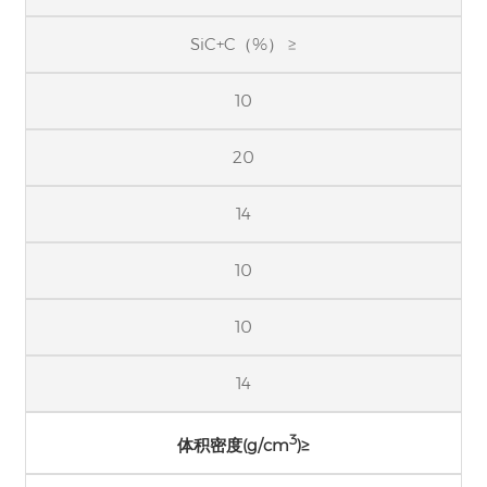
SiC+C（%） ≥
10
20
14
10
10
14
3
体积密度(g/cm
)≥